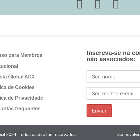
Inscreva-se na c
sso para Membros
não associados:
itucional
sta Global AICI
tica de Cookies
tica de Privacidade
untas frequentes
il 2024. Todos os direitos reservados.
Desenvolvi