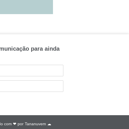
omunicação para ainda
do com ❤ por
Tananuvem ☁