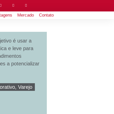
tagens
Mercado
Contato
etivo é usar a
ca e leve para
ndimentos
es a potencializar
.
orativo, Varejo