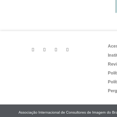
Ace
Inst
Revi
Polí
Polí
Perg
Associação Internacional de Consultores de Imagem do Bras