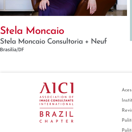
Stela Moncaio
Stela Moncaio Consultoria + Neuf
Brasilia
/DF
Ace
Insti
Revi
Polí
Polí