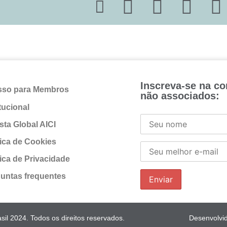
Inscreva-se na c
sso para Membros
não associados:
itucional
sta Global AICI
tica de Cookies
tica de Privacidade
untas frequentes
il 2024. Todos os direitos reservados.
Desenvolvi