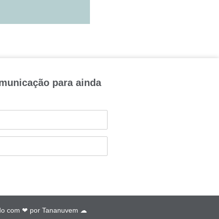
omunicação para ainda
do com ❤ por
Tananuvem ☁