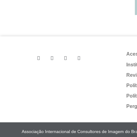
Ace
Inst
Revi
Polí
Polí
Perg
Associação Internacional de Consultores de Imagem do Bras