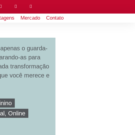
tagens
Mercado
Contato
 apenas o guarda-
parando-as para
Cada transformação
que você merece e
inino
al, Online