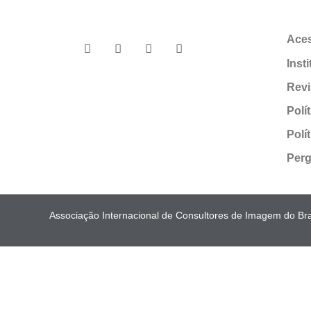
Ace
Inst
Revi
Polí
Polí
Perg
Associação Internacional de Consultores de Imagem do Bras