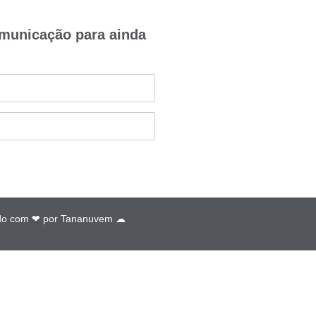
omunicação para ainda
do com ❤ por
Tananuvem ☁