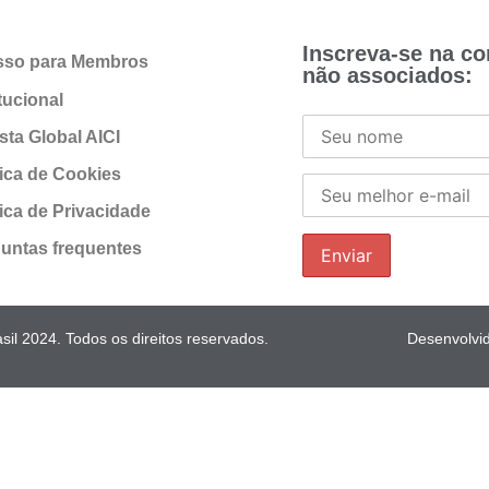
Inscreva-se na c
sso para Membros
não associados:
itucional
sta Global AICI
tica de Cookies
tica de Privacidade
untas frequentes
il 2024. Todos os direitos reservados.
Desenvolvi