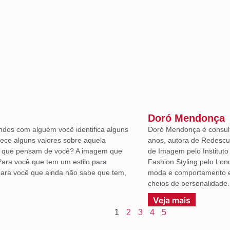
Doró Mendonça
ndos com alguém você identifica alguns
Doró Mendonça é consult
lece alguns valores sobre aquela
anos, autora de Redescu
á que pensam de você? A imagem que
de Imagem pelo Institut
Para você que tem um estilo para
Fashion Styling pelo Lon
ara você que ainda não sabe que tem,
moda e comportamento em
cheios de personalidade.
Veja mais
1
2
3
4
5