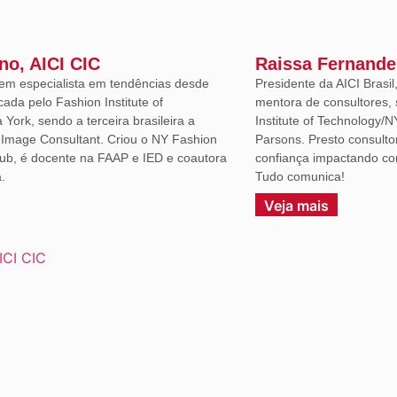
ano, AICI CIC
Raissa Fernande
em especialista em tendências desde
Presidente da AICI Brasil
icada pelo Fashion Institute of
mentora de consultores, 
York, sendo a terceira brasileira a
Institute of Technology/N
d Image Consultant. Criou o NY Fashion
Parsons. Presto consulto
lub, é docente na FAAP e IED e coautora
confiança impactando co
.
Tudo comunica!
Veja mais