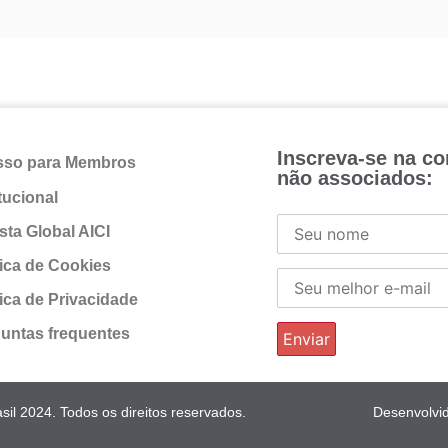
Inscreva-se na c
sso para Membros
não associados:
itucional
sta Global AICI
tica de Cookies
tica de Privacidade
untas frequentes
il 2024. Todos os direitos reservados.
Desenvolvi