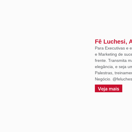
Fê Luchesi, 
Para Executivas e
e Marketing de suce
frente. Transmita m
elegância, e seja 
Palestras, treiname
Negócio. @feluches
Veja mais