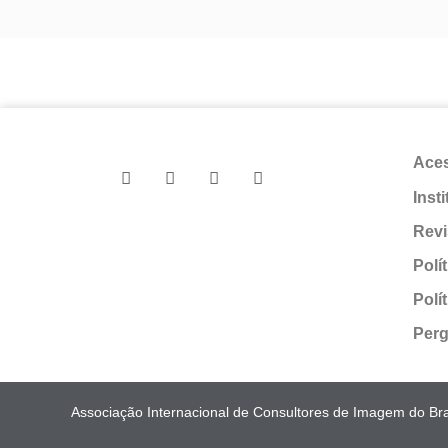
Ace
Inst
Revi
Polí
Polí
Perg
Associação Internacional de Consultores de Imagem do Bras