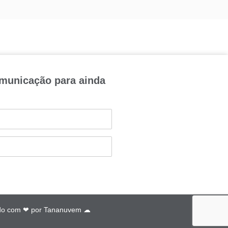
omunicação para ainda
do com ❤ por
Tananuvem ☁