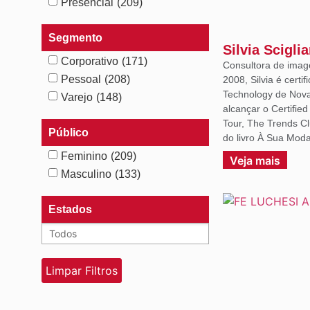
Presencial
(209)
Segmento
Silvia Scigli
Corporativo
(171)
Consultora de imag
Pessoal
(208)
2008, Silvia é certif
Technology de Nova 
Varejo
(148)
alcançar o Certifie
Tour, The Trends C
Público
do livro À Sua Moda
Feminino
(209)
Veja mais
Masculino
(133)
Estados