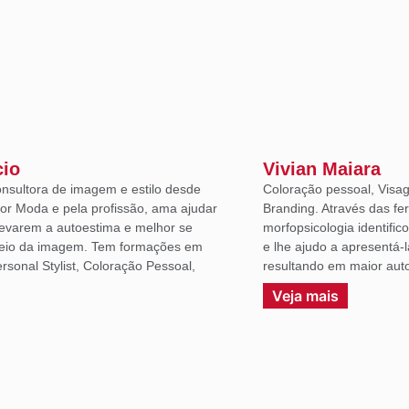
cio
Vivian Maiara
onsultora de imagem e estilo desde
Coloração pessoal, Visag
or Moda e pela profissão, ama ajudar
Branding. Através das fe
levarem a autoestima e melhor se
morfopsicologia identific
eio da imagem. Tem formações em
e lhe ajudo a apresentá-
sonal Stylist, Coloração Pessoal,
resultando em maior auto
.
Veja mais