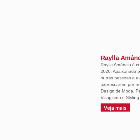
Raylla Amân
Raylla Amâncio é c
2020. Apaixonada p
outras pessoas a e
expressarem por m
Design de Moda, Per
Visagismo e Styling
Veja mais