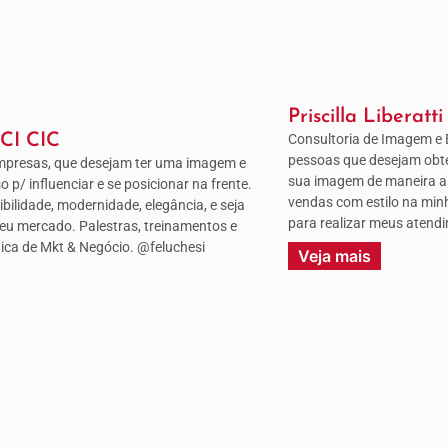
Priscilla Liberatti
ICI CIC
Consultoria de Imagem e E
pessoas que desejam obt
empresas, que desejam ter uma imagem e
sua imagem de maneira as
 p/ influenciar e se posicionar na frente.
vendas com estilo na minh
bilidade, modernidade, elegância, e seja
para realizar meus atend
eu mercado. Palestras, treinamentos e
gica de Mkt & Negócio. @feluchesi
Veja mais