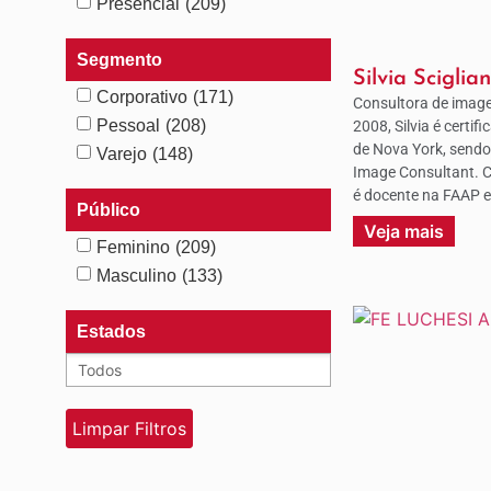
Presencial
(209)
Segmento
Silvia Sciglia
Corporativo
(171)
Consultora de image
Pessoal
(208)
2008, Silvia é certif
de Nova York, sendo a
Varejo
(148)
Image Consultant. C
é docente na FAAP e
Público
Veja mais
Feminino
(209)
Masculino
(133)
Estados