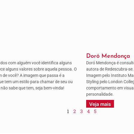
Doró Mendonça
dos com alguém você identifica alguns
Doró Mendonça é consulto
ece alguns valores sobre aquela pessoa. O
autora de Redescubra-se
m de você? A imagem que passa é a
Imagem pelo Instituto Ma
ue tem um estilo para chamar de seu ou
Styling pelo London Colle
 não sabe que tem, seja bem-vinda!
comportamento em visuais
personalidade.
Veja mais
1
2
3
4
5