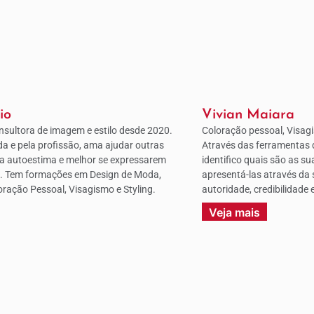
io
Vivian Maiara
nsultora de imagem e estilo desde 2020.
Coloração pessoal, Visagi
 e pela profissão, ama ajudar outras
Através das ferramentas 
a autoestima e melhor se expressarem
identifico quais são as su
. Tem formações em Design de Moda,
apresentá-las através da
loração Pessoal, Visagismo e Styling.
autoridade, credibilidade 
Veja mais