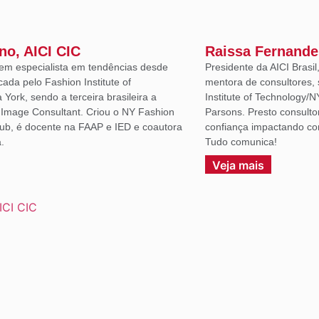
ano, AICI CIC
Raissa Fernande
em especialista em tendências desde
Presidente da AICI Brasil
icada pelo Fashion Institute of
mentora de consultores, 
York, sendo a terceira brasileira a
Institute of Technology/N
d Image Consultant. Criou o NY Fashion
Parsons. Presto consulto
lub, é docente na FAAP e IED e coautora
confiança impactando co
.
Tudo comunica!
Veja mais