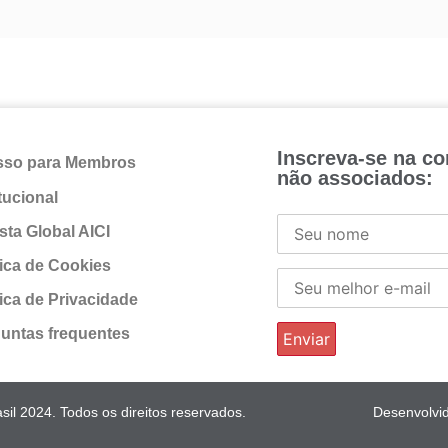
Inscreva-se na c
sso para Membros
não associados:
itucional
sta Global AICI
tica de Cookies
tica de Privacidade
untas frequentes
il 2024. Todos os direitos reservados.
Desenvolvi