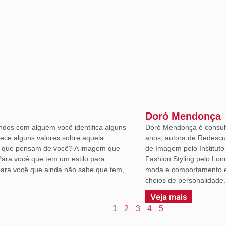
Doró Mendonça
ndos com alguém você identifica alguns
Doró Mendonça é consult
lece alguns valores sobre aquela
anos, autora de Redescu
á que pensam de você? A imagem que
de Imagem pelo Institut
Para você que tem um estilo para
Fashion Styling pelo Lon
ara você que ainda não sabe que tem,
moda e comportamento em
cheios de personalidade.
Veja mais
1
2
3
4
5