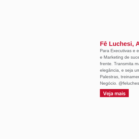
Fê Luchesi, 
Para Executivas e
e Marketing de suce
frente. Transmita m
elegância, e seja 
Palestras, treiname
Negócio. @feluches
Veja mais