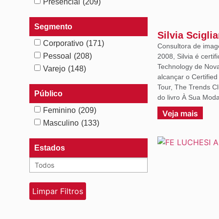
Presencial
(209)
Segmento
Silvia Scigli
Corporativo
(171)
Consultora de imag
Pessoal
(208)
2008, Silvia é certif
Technology de Nova 
Varejo
(148)
alcançar o Certifie
Tour, The Trends C
Público
do livro À Sua Moda
Feminino
(209)
Veja mais
Masculino
(133)
Estados