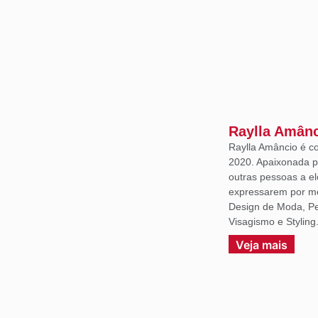
Raylla Amân
Raylla Amâncio é c
2020. Apaixonada p
outras pessoas a e
expressarem por m
Design de Moda, Per
Visagismo e Styling
Veja mais