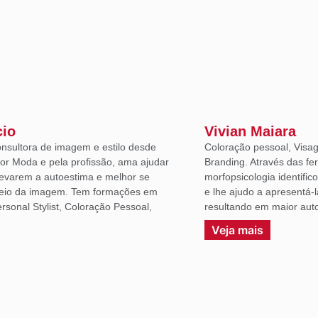
cio
Vivian Maiara
onsultora de imagem e estilo desde
Coloração pessoal, Visag
or Moda e pela profissão, ama ajudar
Branding. Através das fe
levarem a autoestima e melhor se
morfopsicologia identific
eio da imagem. Tem formações em
e lhe ajudo a apresentá-
sonal Stylist, Coloração Pessoal,
resultando em maior auto
.
Veja mais