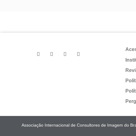
Ace
Inst
Revi
Polí
Polí
Perg
Associação Internacional de Consultores de Imagem do Bras