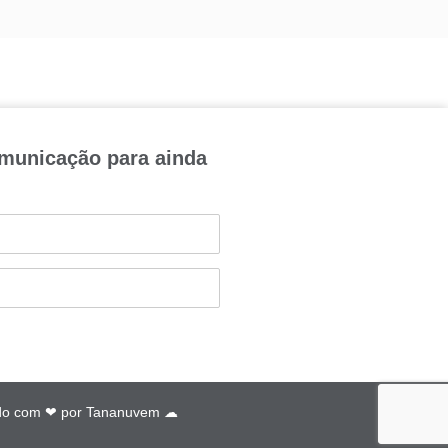
omunicação para ainda
do com ❤ por
Tananuvem ☁