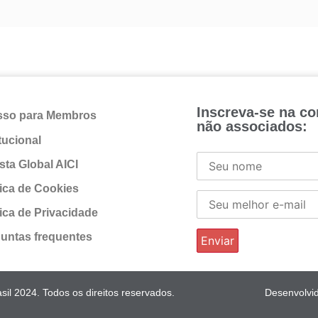
Inscreva-se na c
sso para Membros
não associados:
itucional
sta Global AICI
tica de Cookies
tica de Privacidade
untas frequentes
il 2024. Todos os direitos reservados.
Desenvolvi