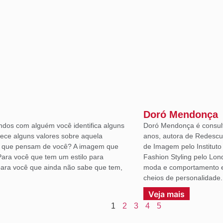
Doró Mendonça
ndos com alguém você identifica alguns
Doró Mendonça é consult
lece alguns valores sobre aquela
anos, autora de Redescu
á que pensam de você? A imagem que
de Imagem pelo Institut
Para você que tem um estilo para
Fashion Styling pelo Lon
ara você que ainda não sabe que tem,
moda e comportamento em
cheios de personalidade.
Veja mais
1
2
3
4
5