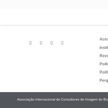
Ace
Inst
Revi
Polí
Polí
Perg
Associação Internacional de Consultores de Imagem do Bras