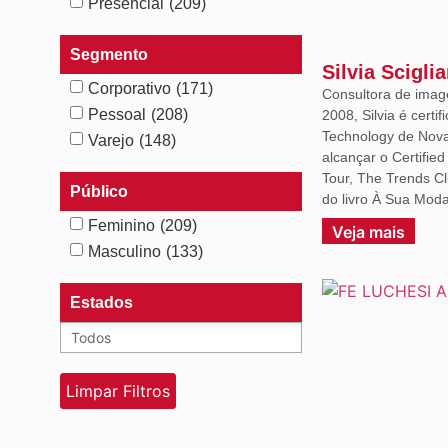
Presencial
(209)
Segmento
Silvia Scigli
Corporativo
(171)
Consultora de imag
Pessoal
(208)
2008, Silvia é certif
Technology de Nova 
Varejo
(148)
alcançar o Certifie
Tour, The Trends C
Público
do livro À Sua Moda
Feminino
(209)
Veja mais
Masculino
(133)
Estados