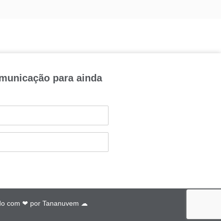
omunicação para ainda
do com ❤ por
Tananuvem ☁