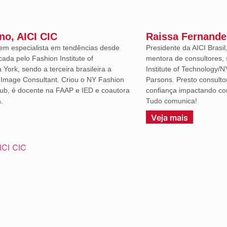
ano, AICI CIC
Raissa Fernande
em especialista em tendências desde
Presidente da AICI Brasil
icada pelo Fashion Institute of
mentora de consultores, 
York, sendo a terceira brasileira a
Institute of Technology/N
d Image Consultant. Criou o NY Fashion
Parsons. Presto consulto
lub, é docente na FAAP e IED e coautora
confiança impactando co
.
Tudo comunica!
Veja mais