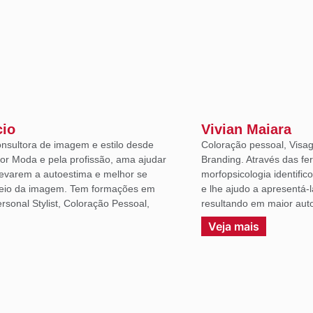
cio
Vivian Maiara
onsultora de imagem e estilo desde
Coloração pessoal, Visag
or Moda e pela profissão, ama ajudar
Branding. Através das fe
levarem a autoestima e melhor se
morfopsicologia identific
eio da imagem. Tem formações em
e lhe ajudo a apresentá-
sonal Stylist, Coloração Pessoal,
resultando em maior auto
.
Veja mais