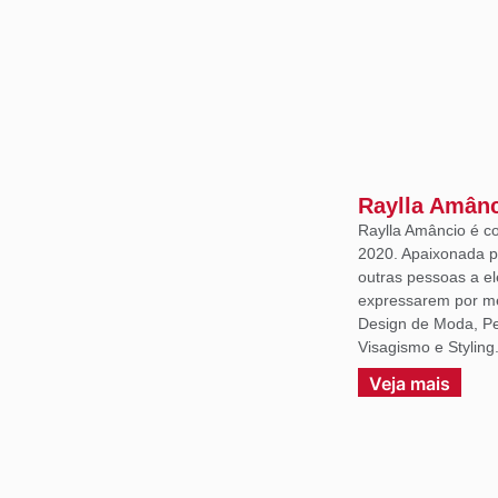
Raylla Amân
Raylla Amâncio é c
2020. Apaixonada p
outras pessoas a e
expressarem por m
Design de Moda, Per
Visagismo e Styling
Veja mais