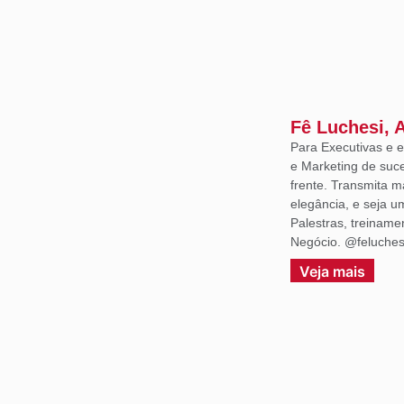
Fê Luchesi, 
Para Executivas e
e Marketing de suce
frente. Transmita m
elegância, e seja 
Palestras, treiname
Negócio. @feluches
Veja mais