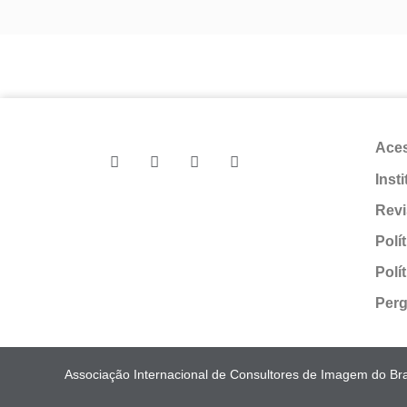
Ace
Inst
Revi
Polí
Polí
Perg
Associação Internacional de Consultores de Imagem do Bras