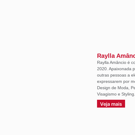
Raylla Amân
Raylla Amâncio é c
2020. Apaixonada p
outras pessoas a e
expressarem por m
Design de Moda, Per
Visagismo e Styling
Veja mais