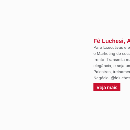
Fê Luchesi, 
Para Executivas e
e Marketing de suce
frente. Transmita m
elegância, e seja 
Palestras, treiname
Negócio. @feluches
Veja mais