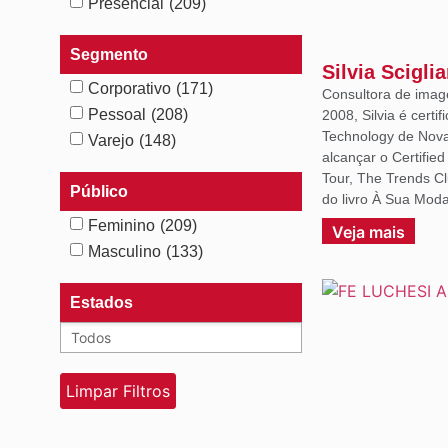
Presencial
(209)
Segmento
Silvia Scigli
Corporativo
(171)
Consultora de imag
Pessoal
(208)
2008, Silvia é certif
Technology de Nova 
Varejo
(148)
alcançar o Certifie
Tour, The Trends C
Público
do livro À Sua Moda
Feminino
(209)
Veja mais
Masculino
(133)
Estados