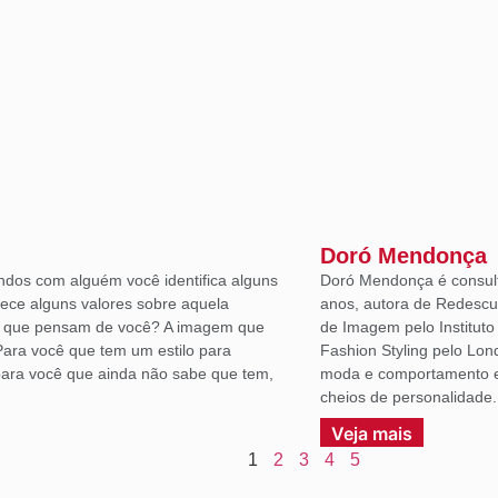
Doró Mendonça
ndos com alguém você identifica alguns
Doró Mendonça é consult
lece alguns valores sobre aquela
anos, autora de Redescu
á que pensam de você? A imagem que
de Imagem pelo Institut
Para você que tem um estilo para
Fashion Styling pelo Lon
ara você que ainda não sabe que tem,
moda e comportamento em
cheios de personalidade.
Veja mais
1
2
3
4
5