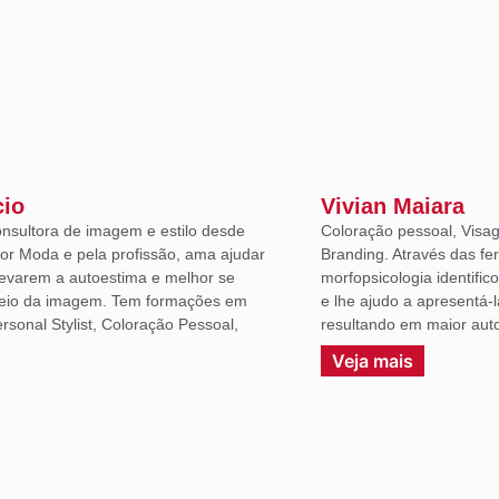
cio
Vivian Maiara
onsultora de imagem e estilo desde
Coloração pessoal, Visag
or Moda e pela profissão, ama ajudar
Branding. Através das fe
levarem a autoestima e melhor se
morfopsicologia identific
eio da imagem. Tem formações em
e lhe ajudo a apresentá-
sonal Stylist, Coloração Pessoal,
resultando em maior auto
.
Veja mais