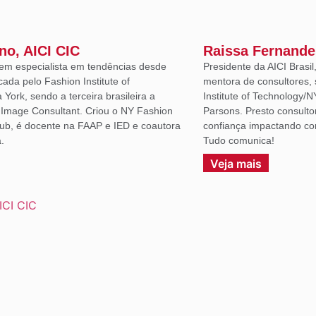
ano, AICI CIC
Raissa Fernande
em especialista em tendências desde
Presidente da AICI Brasil
icada pelo Fashion Institute of
mentora de consultores, 
York, sendo a terceira brasileira a
Institute of Technology/N
d Image Consultant. Criou o NY Fashion
Parsons. Presto consulto
lub, é docente na FAAP e IED e coautora
confiança impactando co
.
Tudo comunica!
Veja mais