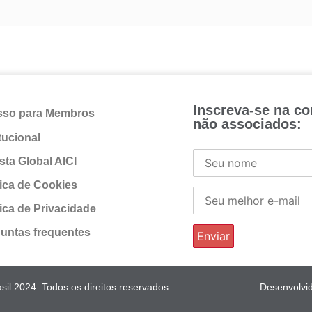
Inscreva-se na c
sso para Membros
não associados:
itucional
sta Global AICI
tica de Cookies
tica de Privacidade
untas frequentes
il 2024. Todos os direitos reservados.
Desenvolvi