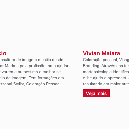
cio
Vivian Maiara
onsultora de imagem e estilo desde
Coloração pessoal, Visag
or Moda e pela profissão, ama ajudar
Branding. Através das fe
levarem a autoestima e melhor se
morfopsicologia identific
eio da imagem. Tem formações em
e lhe ajudo a apresentá-
sonal Stylist, Coloração Pessoal,
resultando em maior auto
.
Veja mais