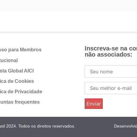
Inscreva-se na c
sso para Membros
não associados:
itucional
sta Global AICI
tica de Cookies
tica de Privacidade
untas frequentes
il 2024. Todos os direitos reservados.
Desenvolvi