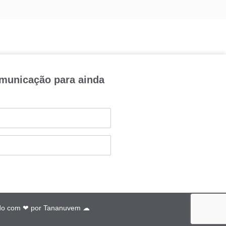
omunicação para ainda
do com ❤ por
Tananuvem ☁