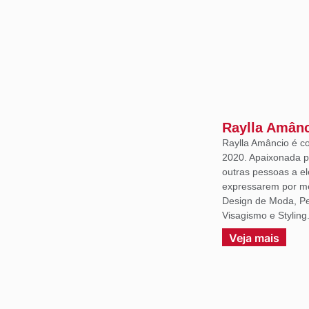
Raylla Amân
Raylla Amâncio é c
2020. Apaixonada p
outras pessoas a e
expressarem por m
Design de Moda, Per
Visagismo e Styling
Veja mais