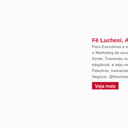
Fê Luchesi, 
Para Executivas e
e Marketing de suce
frente. Transmita m
elegância, e seja 
Palestras, treiname
Negócio. @feluches
Veja mais