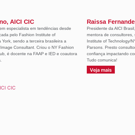
ano, AICI CIC
Raissa Fernande
em especialista em tendências desde
Presidente da AICI Brasil
icada pelo Fashion Institute of
mentora de consultores, 
York, sendo a terceira brasileira a
Institute of Technology/N
d Image Consultant. Criou o NY Fashion
Parsons. Presto consulto
lub, é docente na FAAP e IED e coautora
confiança impactando co
.
Tudo comunica!
Veja mais