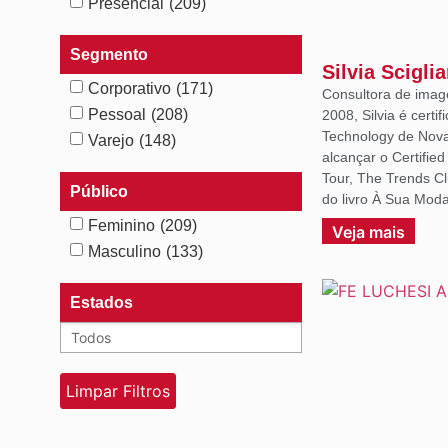
Presencial
(209)
Segmento
Silvia Scigli
Corporativo
(171)
Consultora de imag
Pessoal
(208)
2008, Silvia é certif
Technology de Nova 
Varejo
(148)
alcançar o Certifie
Tour, The Trends C
Público
do livro À Sua Moda
Feminino
(209)
Veja mais
Masculino
(133)
Estados