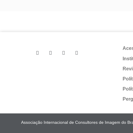
Ace
Inst
Revi
Polí
Polí
Perg
Associação Internacional de Consultores de Imagem do Bras