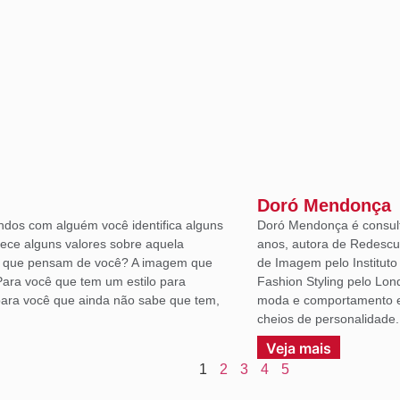
Doró Mendonça
ndos com alguém você identifica alguns
Doró Mendonça é consult
lece alguns valores sobre aquela
anos, autora de Redescu
á que pensam de você? A imagem que
de Imagem pelo Institut
Para você que tem um estilo para
Fashion Styling pelo Lon
ara você que ainda não sabe que tem,
moda e comportamento em
cheios de personalidade.
Veja mais
1
2
3
4
5