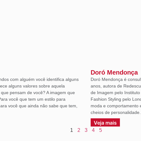
Doró Mendonça
ndos com alguém você identifica alguns
Doró Mendonça é consult
lece alguns valores sobre aquela
anos, autora de Redescu
á que pensam de você? A imagem que
de Imagem pelo Institut
Para você que tem um estilo para
Fashion Styling pelo Lon
ara você que ainda não sabe que tem,
moda e comportamento em
cheios de personalidade.
Veja mais
1
2
3
4
5