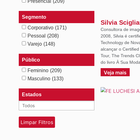
Presencial
(209)
Segmento
Silvia Scigli
Corporativo
(171)
Consultora de imag
Pessoal
(208)
2008, Silvia é certif
Technology de Nova 
Varejo
(148)
alcançar o Certifie
Tour, The Trends C
Público
do livro À Sua Moda
Feminino
(209)
Veja mais
Masculino
(133)
Estados