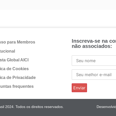
Inscreva-se na c
sso para Membros
não associados:
itucional
sta Global AICI
tica de Cookies
tica de Privacidade
untas frequentes
il 2024. Todos os direitos reservados.
Desenvolvi