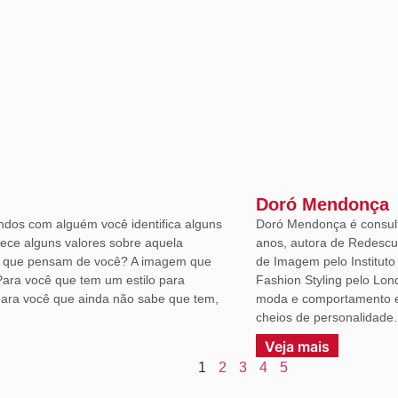
Doró Mendonça
ndos com alguém você identifica alguns
Doró Mendonça é consult
lece alguns valores sobre aquela
anos, autora de Redescu
á que pensam de você? A imagem que
de Imagem pelo Institut
Para você que tem um estilo para
Fashion Styling pelo Lon
ara você que ainda não sabe que tem,
moda e comportamento em
cheios de personalidade.
Veja mais
1
2
3
4
5