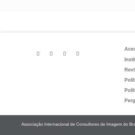
Ace
Inst
Revi
Polí
Polí
Perg
Associação Internacional de Consultores de Imagem do Bras