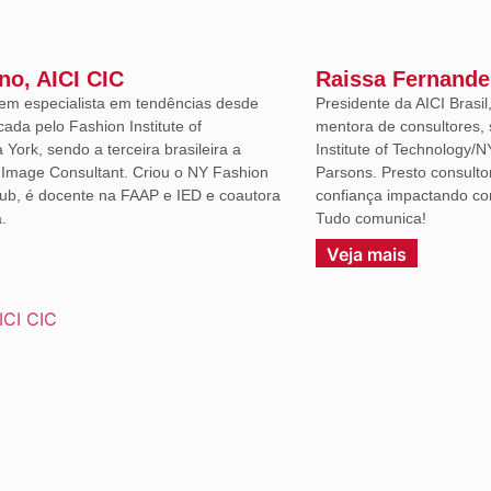
ano, AICI CIC
Raissa Fernande
em especialista em tendências desde
Presidente da AICI Brasil
icada pelo Fashion Institute of
mentora de consultores, 
York, sendo a terceira brasileira a
Institute of Technology/N
d Image Consultant. Criou o NY Fashion
Parsons. Presto consulto
lub, é docente na FAAP e IED e coautora
confiança impactando co
.
Tudo comunica!
Veja mais