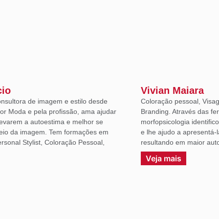
cio
Vivian Maiara
onsultora de imagem e estilo desde
Coloração pessoal, Visag
or Moda e pela profissão, ama ajudar
Branding. Através das fe
levarem a autoestima e melhor se
morfopsicologia identific
eio da imagem. Tem formações em
e lhe ajudo a apresentá-
sonal Stylist, Coloração Pessoal,
resultando em maior auto
.
Veja mais