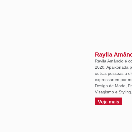
Raylla Amân
Raylla Amâncio é c
2020. Apaixonada p
outras pessoas a e
expressarem por m
Design de Moda, Per
Visagismo e Styling
Veja mais