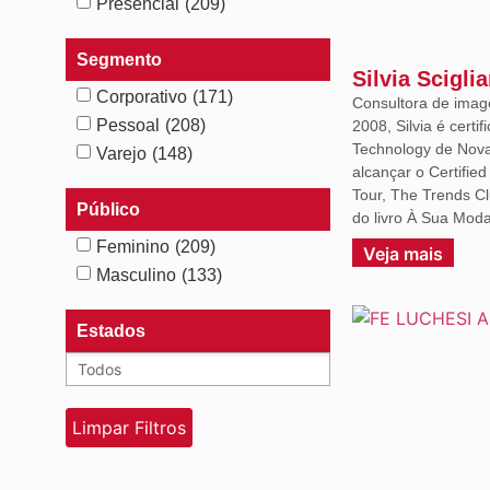
Presencial
(209)
Segmento
Silvia Scigli
Corporativo
(171)
Consultora de imag
Pessoal
(208)
2008, Silvia é certif
Technology de Nova 
Varejo
(148)
alcançar o Certifie
Tour, The Trends C
Público
do livro À Sua Moda
Feminino
(209)
Veja mais
Masculino
(133)
Estados