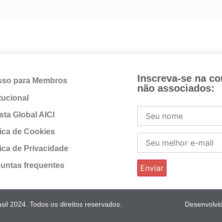
Inscreva-se na c
sso para Membros
não associados:
itucional
sta Global AICI
tica de Cookies
tica de Privacidade
untas frequentes
il 2024. Todos os direitos reservados.
Desenvolvi