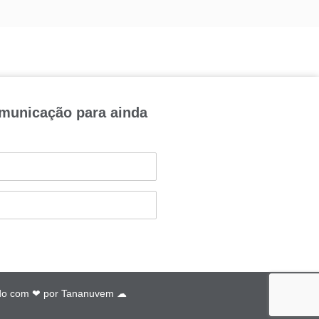
omunicação para ainda
do com ❤ por
Tananuvem ☁