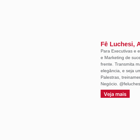
Fê Luchesi, 
Para Executivas e
e Marketing de suce
frente. Transmita m
elegância, e seja 
Palestras, treiname
Negócio. @feluches
Veja mais