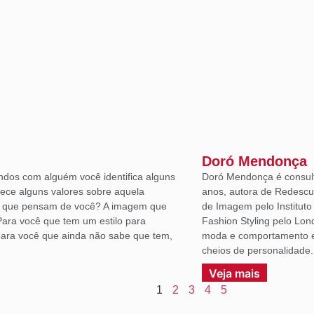
Doró Mendonça
ndos com alguém você identifica alguns
Doró Mendonça é consult
lece alguns valores sobre aquela
anos, autora de Redescu
á que pensam de você? A imagem que
de Imagem pelo Institut
Para você que tem um estilo para
Fashion Styling pelo Lon
ara você que ainda não sabe que tem,
moda e comportamento em
cheios de personalidade.
Veja mais
1
2
3
4
5