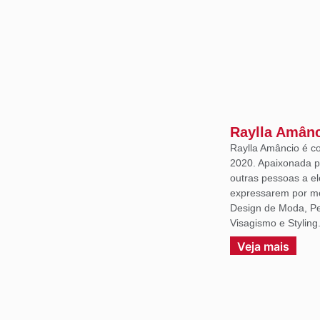
Raylla Amân
Raylla Amâncio é c
2020. Apaixonada p
outras pessoas a e
expressarem por m
Design de Moda, Per
Visagismo e Styling
Veja mais