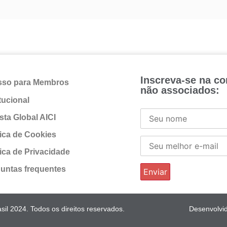
Inscreva-se na c
sso para Membros
não associados:
itucional
sta Global AICI
tica de Cookies
tica de Privacidade
untas frequentes
il 2024. Todos os direitos reservados.
Desenvolvi