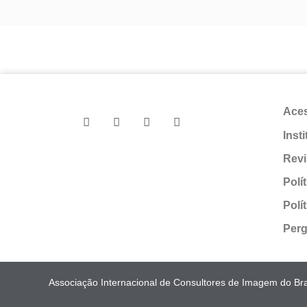
Ace
Inst
Revi
Polí
Polí
Perg
Associação Internacional de Consultores de Imagem do Bras