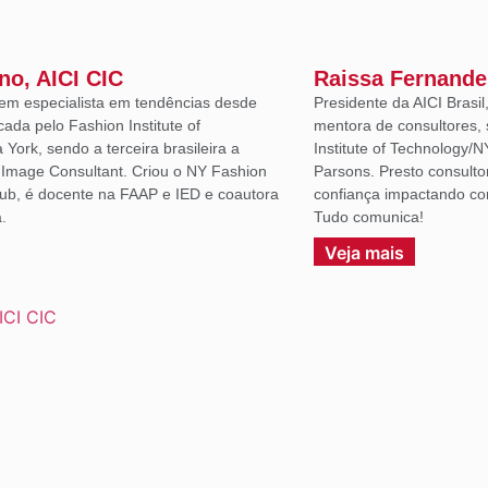
ano, AICI CIC
Raissa Fernande
em especialista em tendências desde
Presidente da AICI Brasil
icada pelo Fashion Institute of
mentora de consultores, 
York, sendo a terceira brasileira a
Institute of Technology/N
d Image Consultant. Criou o NY Fashion
Parsons. Presto consulto
lub, é docente na FAAP e IED e coautora
confiança impactando co
.
Tudo comunica!
Veja mais