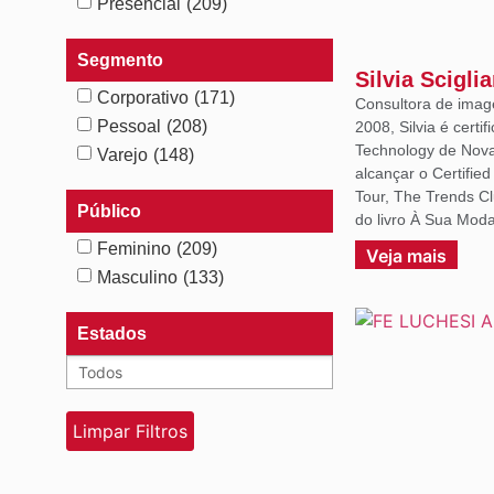
Presencial
(209)
Segmento
Silvia Scigli
Corporativo
(171)
Consultora de imag
Pessoal
(208)
2008, Silvia é certif
Technology de Nova 
Varejo
(148)
alcançar o Certifie
Tour, The Trends C
Público
do livro À Sua Moda
Feminino
(209)
Veja mais
Masculino
(133)
Estados