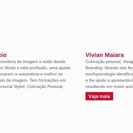
cio
Vivian Maiara
onsultora de imagem e estilo desde
Coloração pessoal, Visag
or Moda e pela profissão, ama ajudar
Branding. Através das fe
levarem a autoestima e melhor se
morfopsicologia identific
eio da imagem. Tem formações em
e lhe ajudo a apresentá-
sonal Stylist, Coloração Pessoal,
resultando em maior auto
.
Veja mais