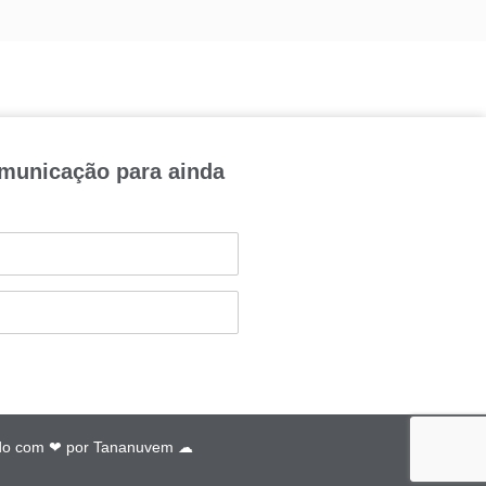
omunicação para ainda
do com ❤ por
Tananuvem ☁