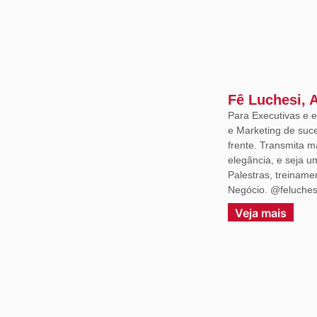
Fê Luchesi, 
Para Executivas e
e Marketing de suce
frente. Transmita m
elegância, e seja 
Palestras, treiname
Negócio. @feluches
Veja mais