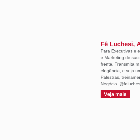
Fê Luchesi, 
Para Executivas e
e Marketing de suce
frente. Transmita m
elegância, e seja 
Palestras, treiname
Negócio. @feluches
Veja mais