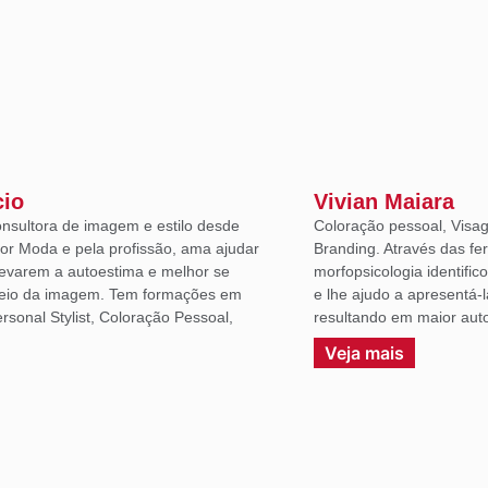
cio
Vivian Maiara
onsultora de imagem e estilo desde
Coloração pessoal, Visag
or Moda e pela profissão, ama ajudar
Branding. Através das fe
levarem a autoestima e melhor se
morfopsicologia identific
eio da imagem. Tem formações em
e lhe ajudo a apresentá-
sonal Stylist, Coloração Pessoal,
resultando em maior auto
.
Veja mais