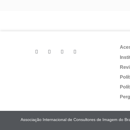
Ace
Inst
Revi
Polí
Polí
Perg
Associação Internacional de Consultores de Imagem do Bras