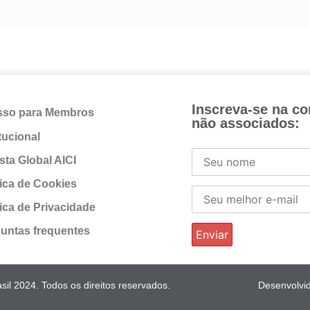
Inscreva-se na c
sso para Membros
não associados:
itucional
sta Global AICI
tica de Cookies
tica de Privacidade
untas frequentes
il 2024. Todos os direitos reservados.
Desenvolvi