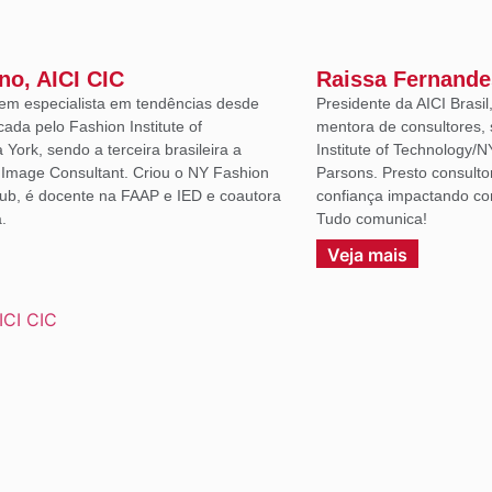
ano, AICI CIC
Raissa Fernande
em especialista em tendências desde
Presidente da AICI Brasil
icada pelo Fashion Institute of
mentora de consultores, 
York, sendo a terceira brasileira a
Institute of Technology/N
d Image Consultant. Criou o NY Fashion
Parsons. Presto consulto
lub, é docente na FAAP e IED e coautora
confiança impactando co
.
Tudo comunica!
Veja mais