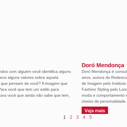
Doró Mendonça
ndos com alguém você identifica alguns
Doró Mendonça é consult
lece alguns valores sobre aquela
anos, autora de Redescu
á que pensam de você? A imagem que
de Imagem pelo Institut
Para você que tem um estilo para
Fashion Styling pelo Lon
ara você que ainda não sabe que tem,
moda e comportamento em
cheios de personalidade.
Veja mais
1
2
3
4
5