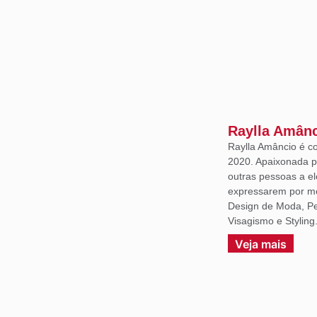
Raylla Amân
Raylla Amâncio é c
2020. Apaixonada p
outras pessoas a e
expressarem por m
Design de Moda, Per
Visagismo e Styling
Veja mais