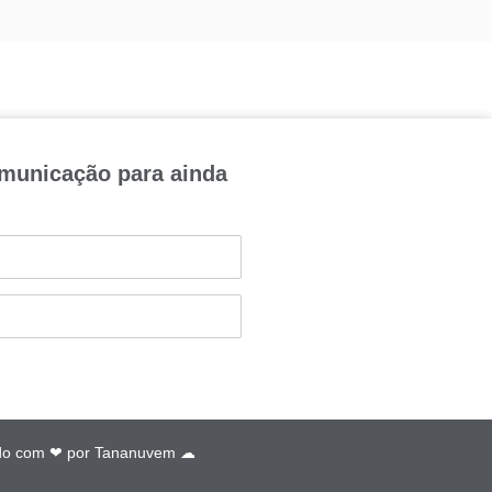
omunicação para ainda
do com ❤ por
Tananuvem ☁