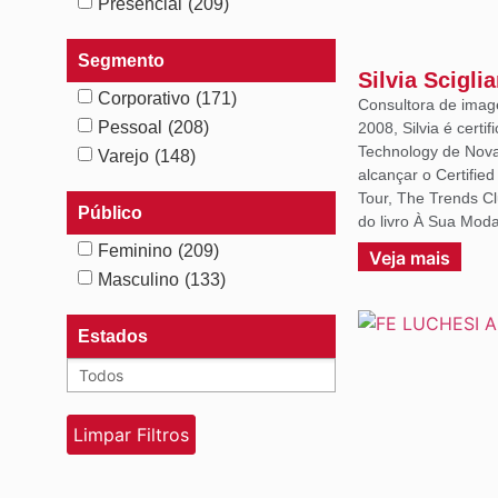
Presencial
(209)
Segmento
Silvia Scigli
Corporativo
(171)
Consultora de imag
Pessoal
(208)
2008, Silvia é certif
Technology de Nova 
Varejo
(148)
alcançar o Certifie
Tour, The Trends C
Público
do livro À Sua Moda
Feminino
(209)
Veja mais
Masculino
(133)
Estados