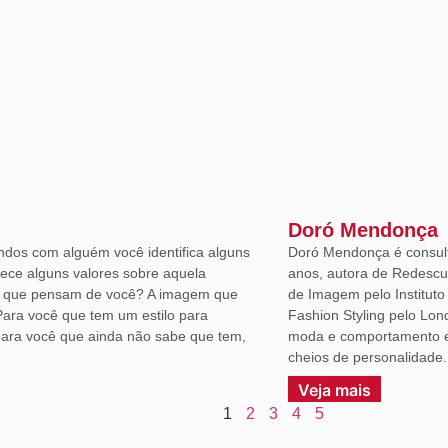
Doró Mendonça
ndos com alguém você identifica alguns
Doró Mendonça é consult
lece alguns valores sobre aquela
anos, autora de Redescu
á que pensam de você? A imagem que
de Imagem pelo Institut
Para você que tem um estilo para
Fashion Styling pelo Lon
ara você que ainda não sabe que tem,
moda e comportamento em
cheios de personalidade.
Veja mais
1
2
3
4
5