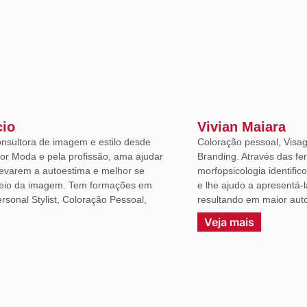
cio
Vivian Maiara
onsultora de imagem e estilo desde
Coloração pessoal, Visag
or Moda e pela profissão, ama ajudar
Branding. Através das fe
levarem a autoestima e melhor se
morfopsicologia identific
eio da imagem. Tem formações em
e lhe ajudo a apresentá-
sonal Stylist, Coloração Pessoal,
resultando em maior auto
.
Veja mais