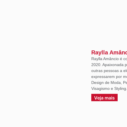
Raylla Amân
Raylla Amâncio é c
2020. Apaixonada p
outras pessoas a e
expressarem por m
Design de Moda, Per
Visagismo e Styling
Veja mais