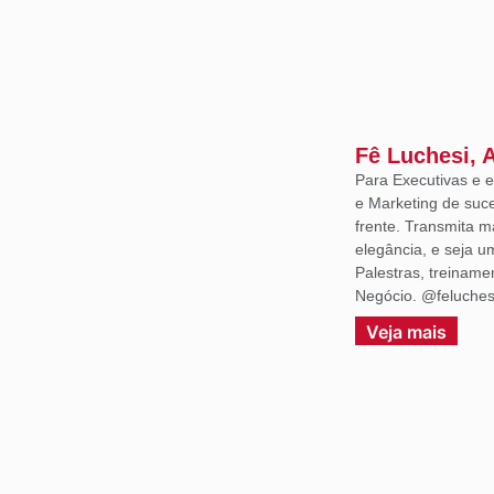
Fê Luchesi, 
Para Executivas e
e Marketing de suce
frente. Transmita m
elegância, e seja 
Palestras, treiname
Negócio. @feluches
Veja mais