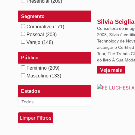
Presencial
(209)
Segmento
Silvia Scigli
Corporativo
(171)
Consultora de imag
Pessoal
(208)
2008, Silvia é certif
Technology de Nova 
Varejo
(148)
alcançar o Certifie
Tour, The Trends C
Público
do livro À Sua Moda
Feminino
(209)
Veja mais
Masculino
(133)
Estados