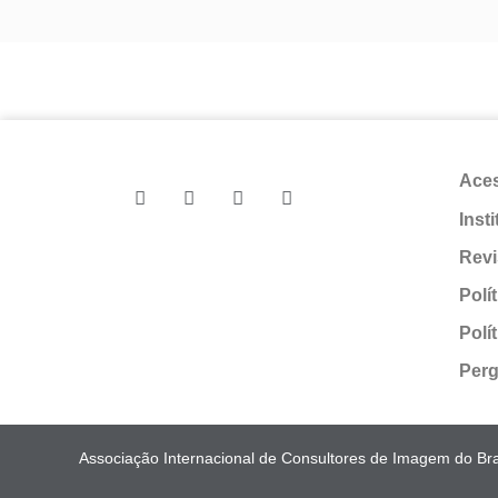
Ace
Inst
Revi
Polí
Polí
Perg
Associação Internacional de Consultores de Imagem do Bras