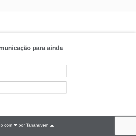
omunicação para ainda
do com ❤ por
Tananuvem ☁