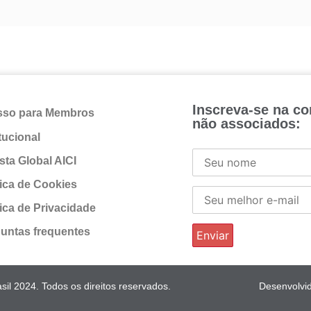
Inscreva-se na c
sso para Membros
não associados:
itucional
sta Global AICI
tica de Cookies
tica de Privacidade
untas frequentes
il 2024. Todos os direitos reservados.
Desenvolvi