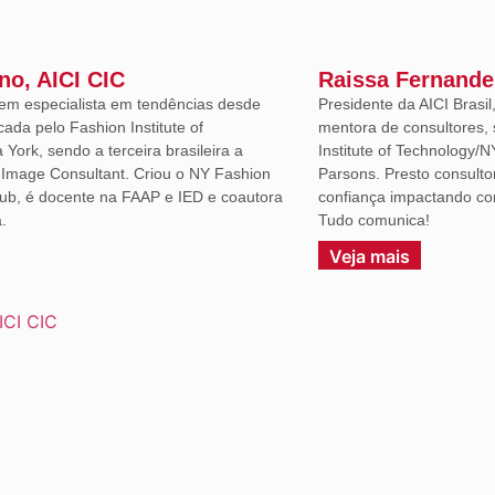
ano, AICI CIC
Raissa Fernande
em especialista em tendências desde
Presidente da AICI Brasil
icada pelo Fashion Institute of
mentora de consultores, 
York, sendo a terceira brasileira a
Institute of Technology/N
d Image Consultant. Criou o NY Fashion
Parsons. Presto consulto
lub, é docente na FAAP e IED e coautora
confiança impactando co
.
Tudo comunica!
Veja mais