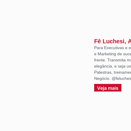
Fê Luchesi, 
Para Executivas e
e Marketing de suce
frente. Transmita m
elegância, e seja 
Palestras, treiname
Negócio. @feluches
Veja mais