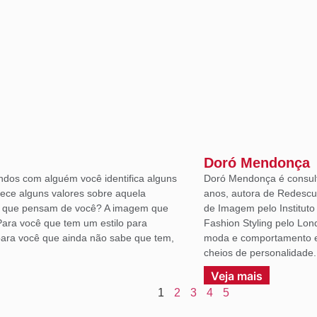
Doró Mendonça
ndos com alguém você identifica alguns
Doró Mendonça é consult
lece alguns valores sobre aquela
anos, autora de Redescu
á que pensam de você? A imagem que
de Imagem pelo Institut
Para você que tem um estilo para
Fashion Styling pelo Lon
ara você que ainda não sabe que tem,
moda e comportamento em
cheios de personalidade.
Veja mais
1
2
3
4
5