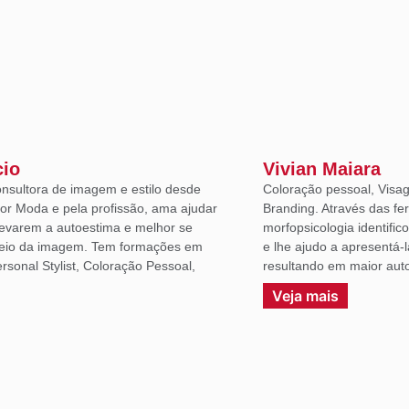
cio
Vivian Maiara
onsultora de imagem e estilo desde
Coloração pessoal, Visag
or Moda e pela profissão, ama ajudar
Branding. Através das fe
levarem a autoestima e melhor se
morfopsicologia identific
eio da imagem. Tem formações em
e lhe ajudo a apresentá-
sonal Stylist, Coloração Pessoal,
resultando em maior auto
.
Veja mais