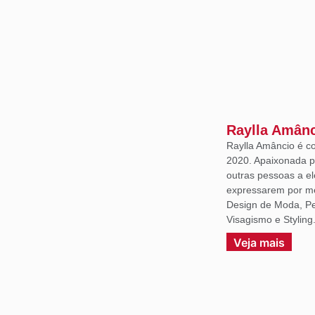
Raylla Amân
Raylla Amâncio é c
2020. Apaixonada p
outras pessoas a e
expressarem por m
Design de Moda, Per
Visagismo e Styling
Veja mais