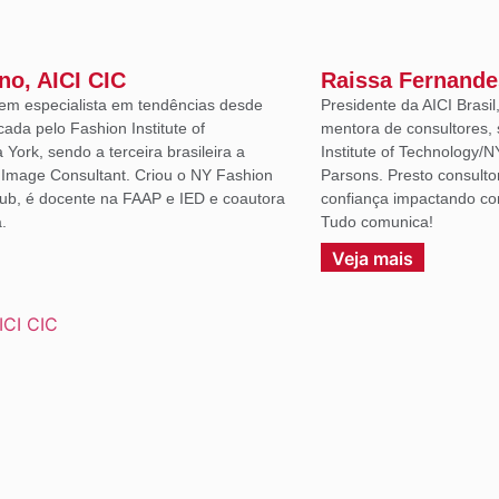
ano, AICI CIC
Raissa Fernande
em especialista em tendências desde
Presidente da AICI Brasil
icada pelo Fashion Institute of
mentora de consultores, 
York, sendo a terceira brasileira a
Institute of Technology/N
d Image Consultant. Criou o NY Fashion
Parsons. Presto consulto
lub, é docente na FAAP e IED e coautora
confiança impactando co
.
Tudo comunica!
Veja mais