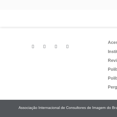
Ace
Inst
Revi
Polí
Polí
Perg
Associação Internacional de Consultores de Imagem do Bras