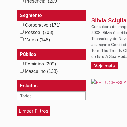
Presencial
(209)
Segmento
Silvia Scigli
Corporativo
(171)
Consultora de imag
Pessoal
(208)
2008, Silvia é certif
Technology de Nova 
Varejo
(148)
alcançar o Certifie
Tour, The Trends C
Público
do livro À Sua Moda
Feminino
(209)
Veja mais
Masculino
(133)
Estados