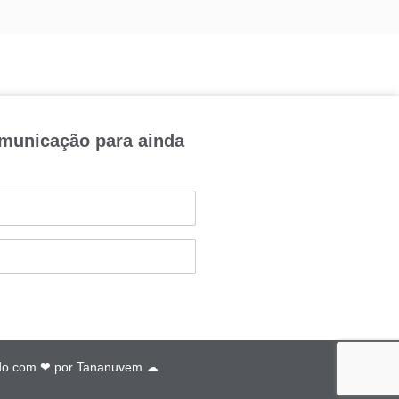
omunicação para ainda
do com ❤ por
Tananuvem ☁