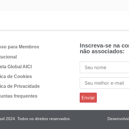
Inscreva-se na c
sso para Membros
não associados:
itucional
sta Global AICI
tica de Cookies
tica de Privacidade
untas frequentes
il 2024. Todos os direitos reservados.
Desenvolvi