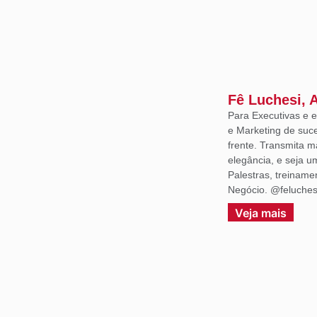
Fê Luchesi, 
Para Executivas e
e Marketing de suce
frente. Transmita m
elegância, e seja 
Palestras, treiname
Negócio. @feluches
Veja mais