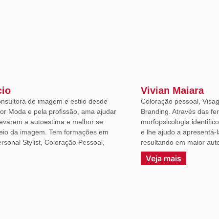
cio
Vivian Maiara
onsultora de imagem e estilo desde
Coloração pessoal, Visag
or Moda e pela profissão, ama ajudar
Branding. Através das fe
levarem a autoestima e melhor se
morfopsicologia identific
eio da imagem. Tem formações em
e lhe ajudo a apresentá-
sonal Stylist, Coloração Pessoal,
resultando em maior auto
.
Veja mais