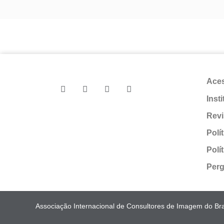
Ace
Inst
Revi
Polí
Polí
Perg
Associação Internacional de Consultores de Imagem do Bras