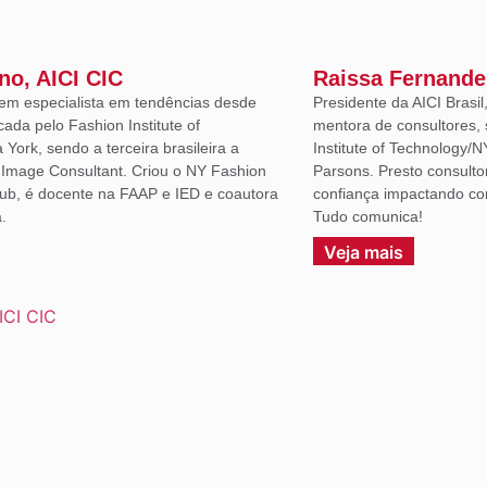
ano, AICI CIC
Raissa Fernande
em especialista em tendências desde
Presidente da AICI Brasil
icada pelo Fashion Institute of
mentora de consultores, 
York, sendo a terceira brasileira a
Institute of Technology/N
d Image Consultant. Criou o NY Fashion
Parsons. Presto consulto
lub, é docente na FAAP e IED e coautora
confiança impactando co
.
Tudo comunica!
Veja mais