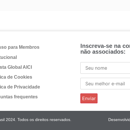
Inscreva-se na c
sso para Membros
não associados:
itucional
sta Global AICI
tica de Cookies
tica de Privacidade
untas frequentes
il 2024. Todos os direitos reservados.
Desenvolvi