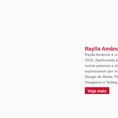
Raylla Amân
Raylla Amâncio é c
2020. Apaixonada p
outras pessoas a e
expressarem por m
Design de Moda, Per
Visagismo e Styling
Veja mais