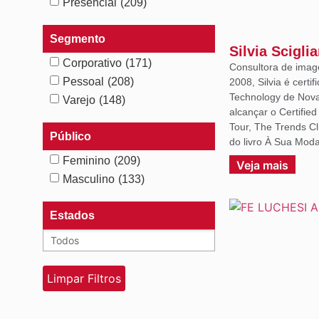
Presencial
(209)
Segmento
Silvia Scigli
Corporativo
(171)
Consultora de imag
Pessoal
(208)
2008, Silvia é certif
Technology de Nova 
Varejo
(148)
alcançar o Certifie
Tour, The Trends C
Público
do livro À Sua Moda
Feminino
(209)
Veja mais
Masculino
(133)
Estados