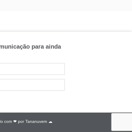
omunicação para ainda
do com ❤ por
Tananuvem ☁