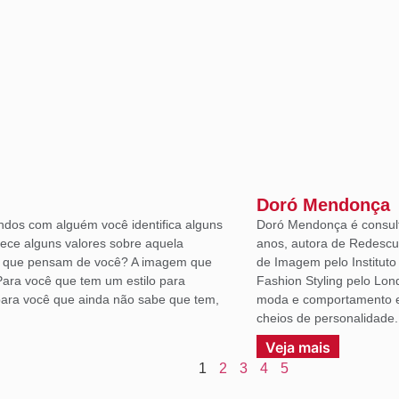
Doró Mendonça
ndos com alguém você identifica alguns
Doró Mendonça é consult
lece alguns valores sobre aquela
anos, autora de Redescu
á que pensam de você? A imagem que
de Imagem pelo Institut
Para você que tem um estilo para
Fashion Styling pelo Lon
ara você que ainda não sabe que tem,
moda e comportamento em
cheios de personalidade.
Veja mais
1
2
3
4
5