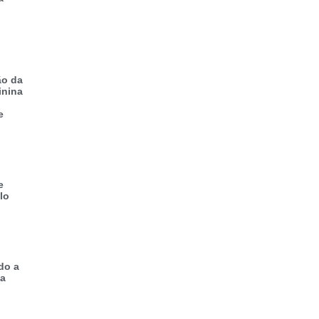
ão da
inina
e
e
lo
do a
 a