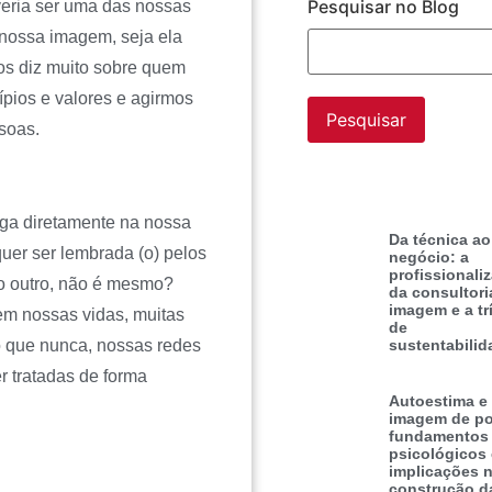
Pesquisar no Blog
veria ser uma das nossas
 nossa imagem, seja ela
os diz muito sobre quem
pios e valores e agirmos
soas.
nga diretamente na nossa
Da técnica ao
uer ser lembrada (o) pelos
negócio: a
profissionali
o outro, não é mesmo?
da consultori
imagem e a tr
m nossas vidas, muitas
de
o que nunca, nossas redes
sustentabilid
r tratadas de forma
Autoestima e
imagem de po
fundamentos
psicológicos
implicações 
construção d