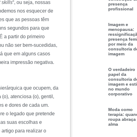
 skills
“, ou seja, nossas
presença
profissional
podemos nos esquecer de
ões que as pessoas têm
Imagem e
guns segundos para que
menopausa:
ressignificaç
 a partir do primeiro
presença fem
por meio da
 ou não ser bem-sucedidas,
consultoria d
 já que em alguns casos
imagem
eira impressão negativa.
O verdadeiro
papel da
consultoria d
imagem e esti
hierárquica que ocupem, da
no mundo
corporativo
o), atenciosa (o), gentil,
des e dores de cada um.
Moda como
re o legado que pretende
terapia: quan
roupa abraça
e as suas escolhas e
alma
rtigo para realizar o