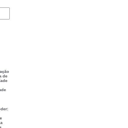
zação
a de
íade
ade
der:
 e
na
a