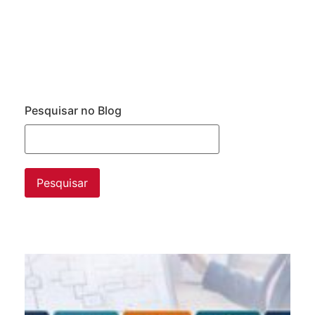
Pesquisar no Blog
Da
ne
pr
da
im