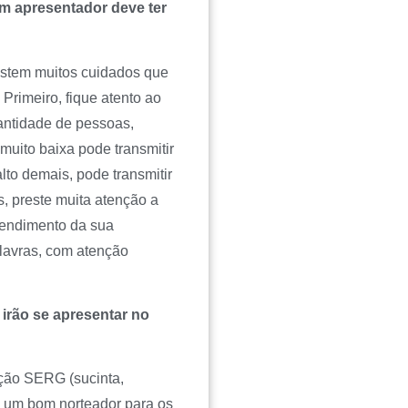
um apresentador deve ter
istem muitos cuidados que
Primeiro, fique atento ao
antidade de pessoas,
muito baixa pode transmitir
lto demais, pode transmitir
s, preste muita atenção a
tendimento da sua
lavras, com atenção
 irão se apresentar no
ção SERG (sucinta,
ja um bom norteador para os