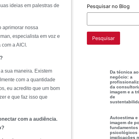
uas ideias em palestras de
Pesquisar no Blog
o aprimorar nossa
an, especialista em voz e
 com a AICI.
r?
a sua maneira. Existem
Da técnica ao
negócio: a
lmente com a quantidade
profissionali
da consultori
s, eu acredito que um bom
imagem e a tr
de
er e que faz isso que
sustentabilid
Autoestima e
onectar com a audiência.
imagem de po
o?
fundamentos
psicológicos
implicações 