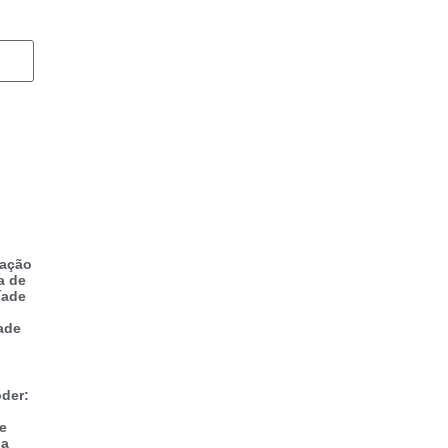
zação
a de
íade
ade
der:
 e
na