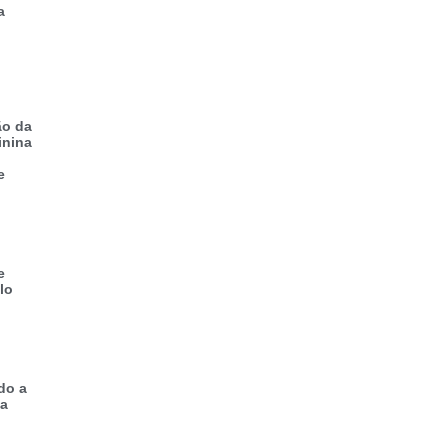
a
ão da
inina
e
e
lo
do a
 a