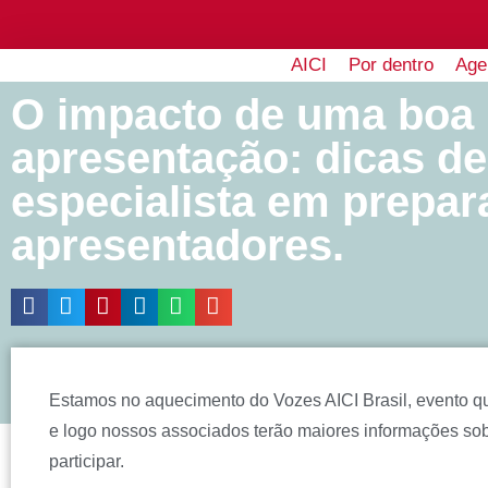
AICI
Por dentro
Age
O impacto de uma boa
apresentação: dicas d
especialista em prepar
apresentadores.
Estamos no aquecimento do Vozes AICI Brasil, evento q
e logo nossos associados terão maiores informações so
participar.