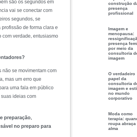
mbém são os segundos em
construção d
presença
cia vai se conectar com
profissional
eiros segundos, se
profissão de forma clara e
Imagem e
menopausa:
sso com verdade, entusiasmo
ressignificaç
presença fem
por meio da
consultoria d
sentadores?
imagem
ns não se movimentam com
O verdadeiro
papel da
za, mas um erro que
consultoria d
 para uma fala em público
imagem e esti
no mundo
e suas ideias com
corporativo
Moda como
e preparação,
terapia: quan
roupa abraça
sável no preparo para
alma