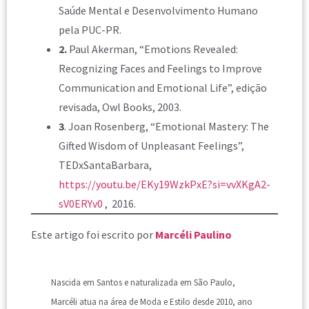
Saúde Mental e Desenvolvimento Humano
pela PUC-PR.
2
.
Paul Akerman, “Emotions Revealed:
Recognizing Faces and Feelings to Improve
Communication and Emotional Life”, edição
revisada, Owl Books, 2003.
3
. Joan Rosenberg, “Emotional Mastery: The
Gifted Wisdom of Unpleasant Feelings”,
TEDxSantaBarbara,
https://youtu.be/EKy19WzkPxE?si=vvXKgA2-
sV0ERYv0
, 2016.
Este artigo foi escrito por
Marcéli Paul
ino
Nascida em Santos e naturalizada em São Paulo,
Marcéli atua na área de Moda e Estilo desde 2010, ano