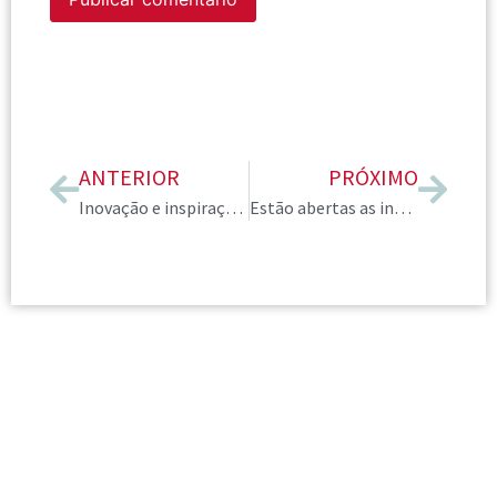
ANTERIOR
PRÓXIMO
Inovação e inspiração marcaram o 10º Seminário Internacional de Consultoria de Imagem
Estão abertas as inscrições para nossos membros palestrarem no Vozes AICI Brasil!