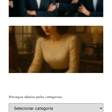
M
c
te
q
a 
ab
a 
.
Navegue abaixo pelas categorias