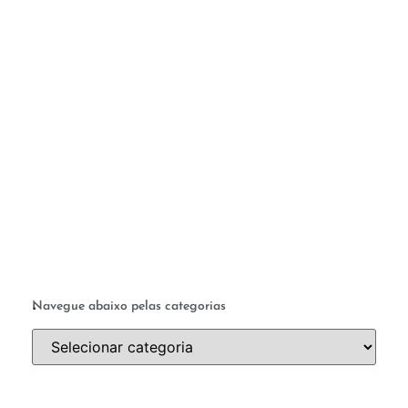
M
c
te
q
a 
ab
a 
.
Navegue abaixo pelas categorias