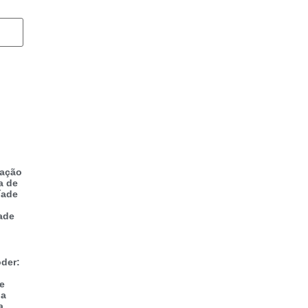
zação
a de
íade
ade
der:
 e
na
a