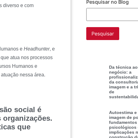
Pesquisar no Blog
s diverso e com
 Humanos e
Headhunter
, e
 que atua nos processos
cursos Humanos e
Da técnica ao
negócio: a
a atuação nessa área.
profissionali
da consultori
imagem e a tr
de
sustentabilid
são social é
Autoestima e
s organizações.
imagem de po
fundamentos
ticas que
psicológicos
implicações 
construção d