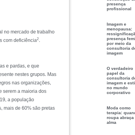
presença
profissional
Imagem e
menopausa:
cial no mercado de trabalho
ressignificaç
presença fem
2
 com deficiência
.
por meio da
consultoria d
imagem
as e pardas, e que
O verdadeiro
papel da
resente nestes grupos. Mas
consultoria d
negros nas organizações,
imagem e esti
no mundo
e serem a maioria dos
corporativo
19, a população
s, mais de 60% são pretas
Moda como
terapia: quan
roupa abraça
alma