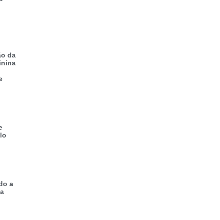
ão da
inina
e
e
lo
do a
 a