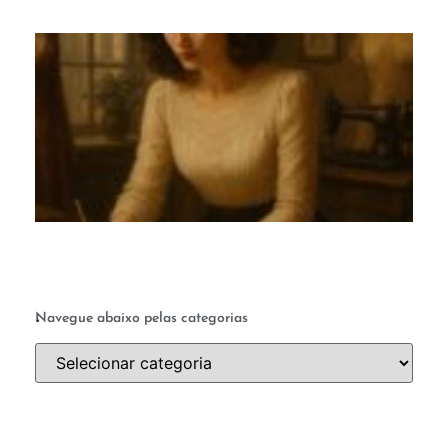
M
c
te
q
a 
ab
a 
.
Navegue abaixo pelas categorias