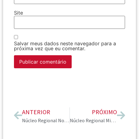
Site
Salvar meus dados neste navegador para a
próxima vez que eu comentar.
ANTERIOR
PRÓXIMO
Núcleo Regional Nordeste trouxe evento on-line sobre atendimento para o público masculino
Núcleo Regional Minas Gerais promove evento para aprofundar expertise em posicionamento digital