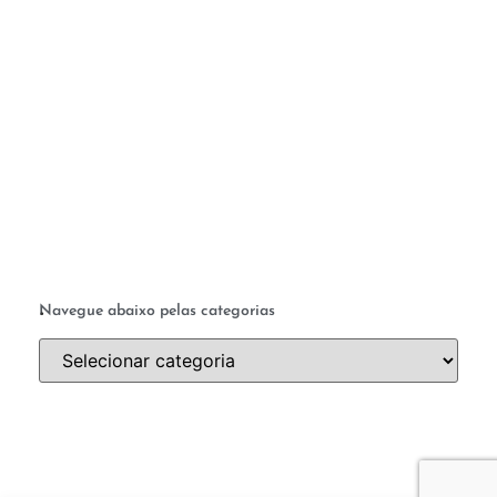
M
c
te
q
a 
ab
a 
.
Navegue abaixo pelas categorias