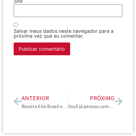
Site
Salvar meus dados neste navegador para a
próxima vez que eu comentar.
ANTERIOR
PRÓXIMO
Revista Elle Brasil em colaboração com AICI Brasil publica matéria sobre acessórios masculinos
Você já pensou como atuar em um nicho de mercado pode contribuir para que seu trabalho de Consultor de Imagem seja mais bem remunerado?