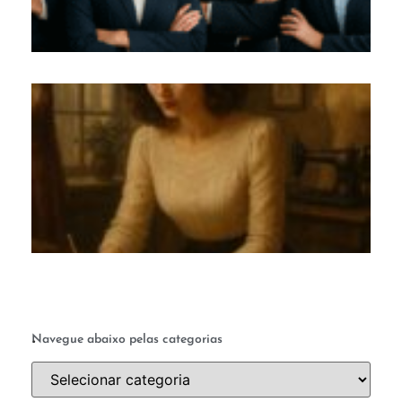
M
c
te
q
a 
ab
a 
.
Navegue abaixo pelas categorias