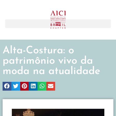
Alta-Costura: o
patrimônio vivo da
moda na atualidade