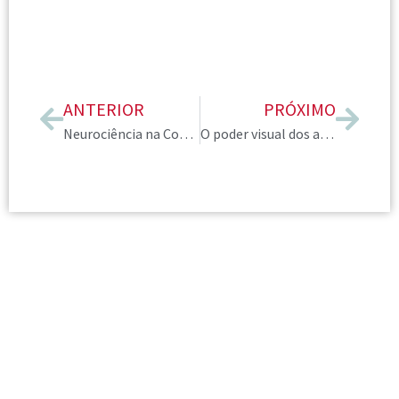
ANTERIOR
PRÓXIMO
Neurociência na Consultoria de Imagem: A Neuroconsultoria e seu Impacto no Comportamento e Autoimagem
O poder visual dos arquétipos: como construir uma imagem que conecta e impacta