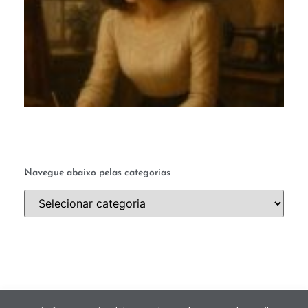
te
q
a 
ab
a 
.
Navegue abaixo pelas categorias