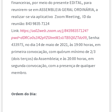
financeiras, por meio do presente EDITAL, para
reunirem-se em ASSEMBLEIA GERAL ORDINÁRIA, a
realizar-se via aplicativo Zoom Meeting, ID da
reunião: 843 9835 7124
Link:
https://us02web.zoom.us/j/84398357124?
pwd=dDRCa0s1M2pYZGhreW1sUTB5Q0ZTdz09
, Senha:
433975
, no dia 14 de maio de 2021, às 19:00 horas, em
primeira convocação, com quórum mínimo de 2/3
(dois terços) da Assembleia; e às 20:00 horas, em
segunda convocação, com a presença de qualquer
membro.
Ordem do Dia: