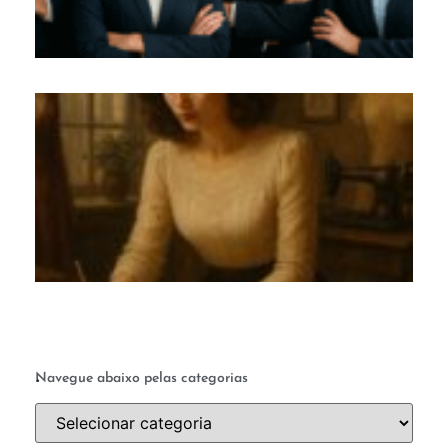
M
c
te
q
a 
ab
a 
.
Navegue abaixo pelas categorias