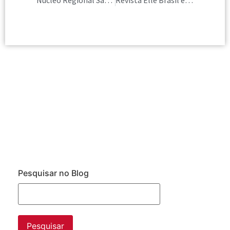
Núcleo Regional São Paulo trouxe o universo da lingerie em evento presencial
Revista Elle Brasil em colaboração com AICI Brasil publica matéria sobre acessórios masculinos
Pesquisar no Blog