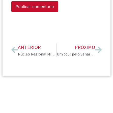
ANTERIOR
PRÓXIMO
Núcleo Regional Minas Gerais promove evento para aprofundar expertise em posicionamento digital
Um tour pelo Senai CETIQT organizado pela liderança do Rio de Janeiro