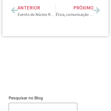
ANTERIOR
PRÓXIMO
Evento do Núcleo Rio Grande do Sul aprofunda conhecimento sobre o mercado plus size em um encontro inspirador
Ética, comunicação e a semiótica no fórum organizado pelo Núcleo Regional São Paulo
Pesquisar no Blog