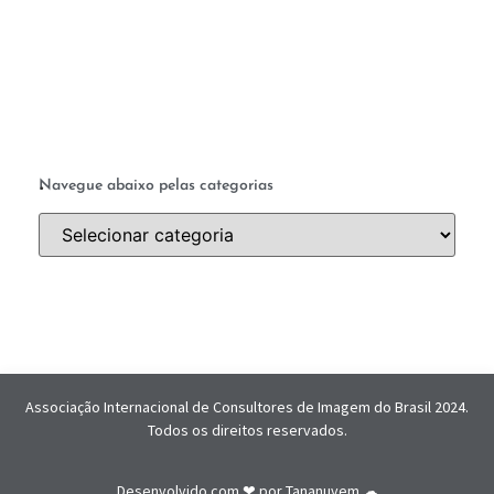
.
Navegue abaixo pelas categorias
Associação Internacional de Consultores de Imagem do Brasil 2024.
Todos os direitos reservados.
Desenvolvido com ❤ por
Tananuvem ☁