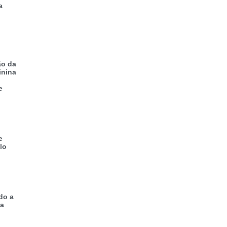
a
ão da
inina
e
e
lo
do a
 a