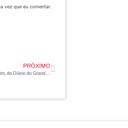
a vez que eu comentar.
PRÓXIMO
Juliana Bontorim, do Diário do Grande ABC, convida AICI para bate-papo em podcast sobre beleza diversa