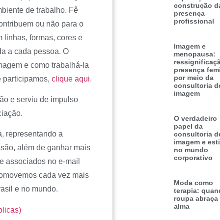
construção d
iente de trabalho. Fê
presença
profissional
ontribuem ou não para o
linhas, formas, cores e
Imagem e
da a cada pessoa. O
menopausa:
ressignificaç
imagem e como trabalhá-la
presença fem
por meio da
 participamos,
clique aqui.
consultoria d
imagem
ção e serviu de impulso
ciação.
O verdadeiro
papel da
a, representando a
consultoria d
imagem e esti
ssão, além de ganhar mais
no mundo
corporativo
de associados no e-mail
promovemos cada vez mais
Moda como
rasil e no mundo.
terapia: quan
roupa abraça
alma
licas)