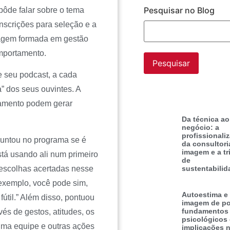
Pesquisar no Blog
 pôde falar sobre o tema
scrições para seleção e a
magem formada em gestão
omportamento.
e seu podcast, a cada
” dos seus ouvintes. A
tamento podem gerar
Da técnica ao
negócio: a
profissionali
guntou no programa se é
da consultori
imagem e a tr
tá usando ali num primeiro
de
 escolhas acertadas nesse
sustentabilid
exemplo, você pode sim,
Autoestima e
til.” Além disso, pontuou
imagem de po
fundamentos
és de gestos, atitudes, os
psicológicos
ma equipe e outras ações
implicações 