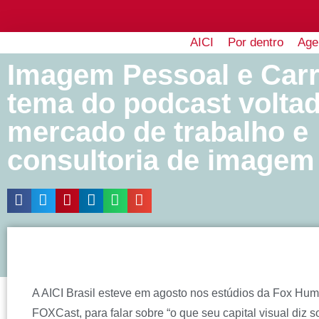
AICI
Por dentro
Age
Imagem Pessoal e Carre
tema do podcast volta
mercado de trabalho e
consultoria de imagem
A AICI Brasil esteve em agosto nos estúdios da Fox Hum
FOXCast, para falar sobre “o que seu capital visual diz s