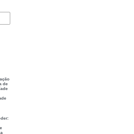
zação
a de
íade
ade
der:
 e
na