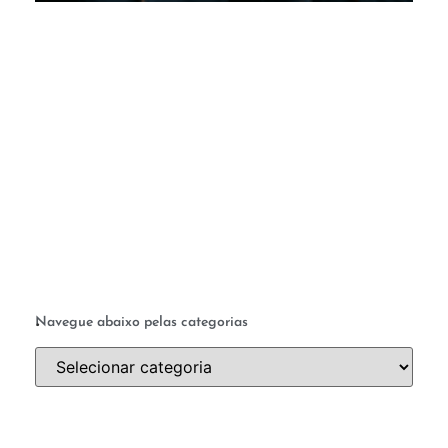
M
c
te
q
a 
ab
a 
.
Navegue abaixo pelas categorias