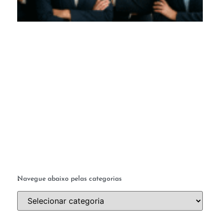
M
c
te
q
a 
ab
a 
.
Navegue abaixo pelas categorias