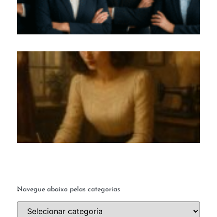
co
M
c
te
q
a 
ab
a 
.
Navegue abaixo pelas categorias