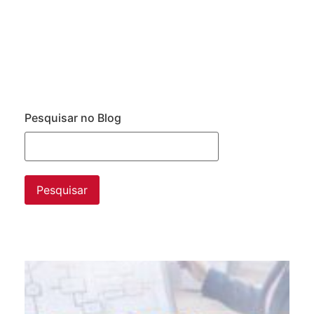
Pesquisar no Blog
Da
ne
pr
da
im