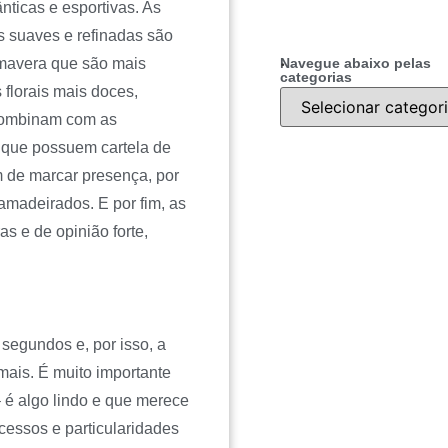
nticas e esportivas. As
is suaves e refinadas são
.
Navegue abaixo pelas
primavera que são mais
categorias
 florais mais doces,
 combinam com as
s que possuem cartela de
m de marcar presença, por
 amadeirados. E por fim, as
s e de opinião forte,
egundos e, por isso, a
mais. É muito importante
 é algo lindo e que merece
cessos e particularidades