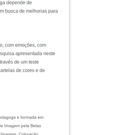
ega depende de
 em busca de melhorias para
eto, com emoções, com
esquisa apresentada neste
através de um teste
rtelas de cores e de
pedagoga e formada em
de Imagem pela Belas
e Imagem, Coloração