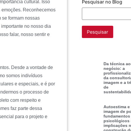
Pesquisar no Blog
portância cultural. Isso
sas emoções. Reconhecemos
m se formam nossas
 importante no nosso dia
sso falar, nosso sentir e
Da técnica ao
ntos. Desde a vontade de
negócio: a
profissionali
omo somos indivíduos
da consultori
imagem e a tr
lares e especiais, e é por
de
endermos o processo de
sustentabilid
leto com respeito e
Autoestima e
umes faz parte dessa
imagem de po
fundamentos
ncial para o projeto e
psicológicos
implicações 
construção d