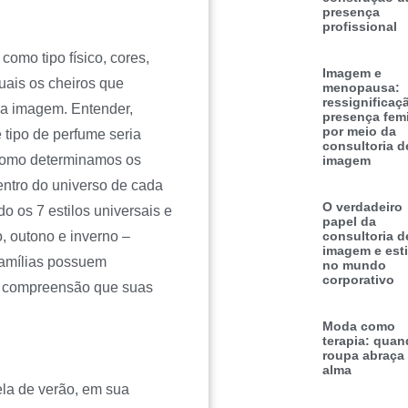
presença
profissional
como tipo físico, cores,
Imagem e
quais os cheiros que
menopausa:
ressignificaç
 a imagem. Entender,
presença fem
por meio da
 tipo de perfume seria
consultoria d
como determinamos os
imagem
entro do universo de cada
O verdadeiro
o os 7 estilos universais e
papel da
, outono e inverno –
consultoria d
imagem e esti
famílias possuem
no mundo
corporativo
da compreensão que suas
Moda como
terapia: quan
roupa abraça
alma
ela de verão, em sua