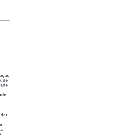
zação
a de
íade
ade
der:
 e
na
a