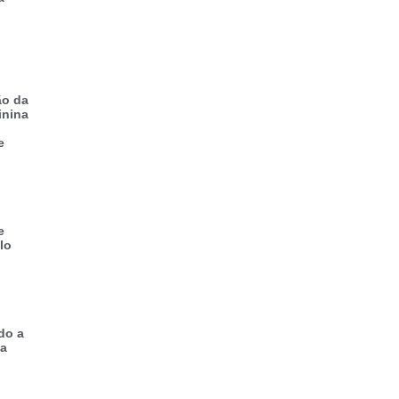
ão da
inina
e
e
lo
do a
 a