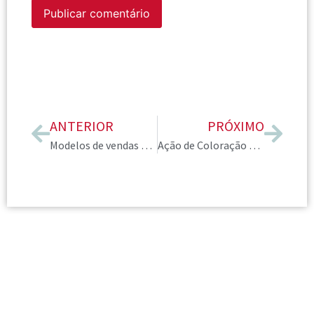
ANTERIOR
PRÓXIMO
Modelos de vendas na Consultoria de Imagem e preferências de serviços no modo online e presencial
Ação de Coloração Pessoal no Shopping Mega Polo celebra o Dia das Mães com Consultoras AICI