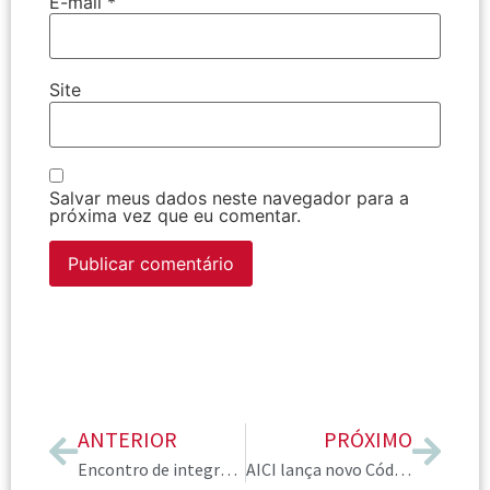
E-mail
*
Site
Salvar meus dados neste navegador para a
próxima vez que eu comentar.
ANTERIOR
PRÓXIMO
Encontro de integração fortalece laços entre novos membros da AICI Brasil e diretoria
AICI lança novo Código de Ética para os Consultores de Imagem: Conduta pioneira da sede motiva a sua tradução pelo Capítulo Brasil