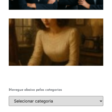
M
c
te
q
a 
ab
a 
.
Navegue abaixo pelas categorias