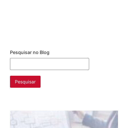
Pesquisar no Blog
Da
ne
pr
da