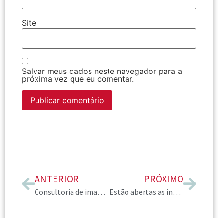
Site
Salvar meus dados neste navegador para a
próxima vez que eu comentar.
ANTERIOR
PRÓXIMO
Consultoria de imagem em alta: Cursos e mentorias para consultores de imagem
Estão abertas as inscrições para a eleição da nova Diretoria e Conselho Fiscal da AICI Brasil 2024-2026