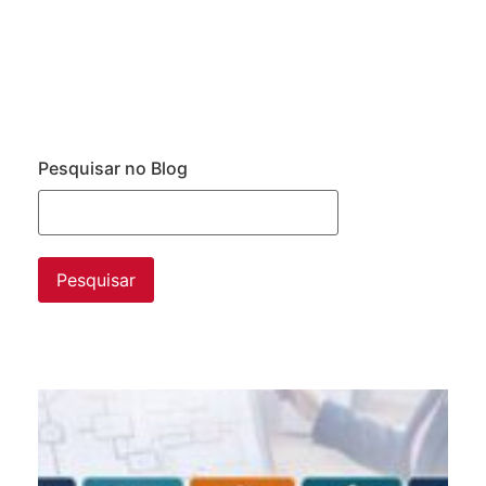
Pesquisar no Blog
Da
ne
pr
da
im
de