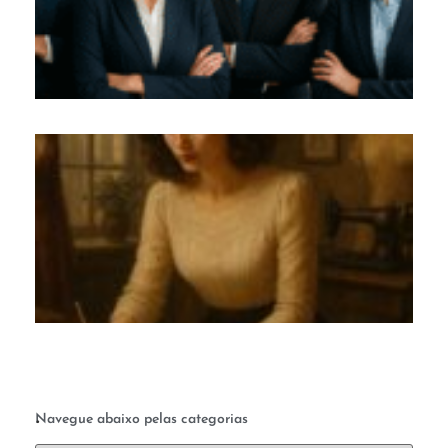
m
co
M
c
te
q
a 
ab
a 
.
Navegue abaixo pelas categorias