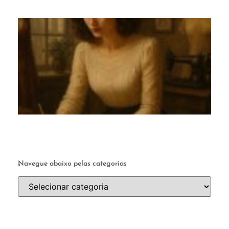
M
c
te
q
a 
ab
a 
.
Navegue abaixo pelas categorias