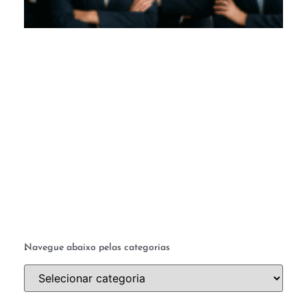
M
c
te
q
a 
ab
a 
.
Navegue abaixo pelas categorias