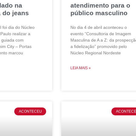
dado na
atendimento para o
a do jeans
público masculino
l foi dia do Núcleo
No dia 4 de abril aconteceu o
Paulo realizar a
evento “Consultoria de Imagem
ca guiada com
Masculina de A a Z: da prospecçã
nim City – Portas
a fidelização” promovido pelo
ento marcou
Núcleo Regional Nordeste
LEIA MAIS »
ACONTECEU
ACONTEC