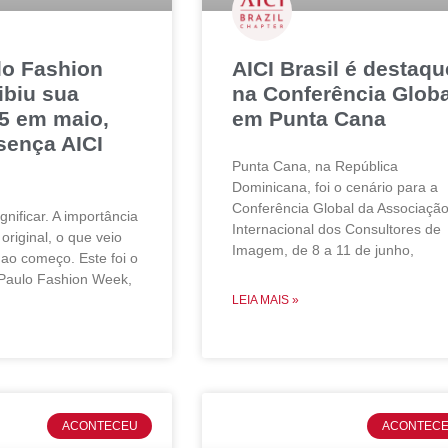
lo Fashion
AICI Brasil é destaqu
ibiu sua
na Conferência Globa
5 em maio,
em Punta Cana
sença AICI
Punta Cana, na República
Dominicana, foi o cenário para a
Conferência Global da Associaçã
gnificar. A importância
Internacional dos Consultores de
 original, o que veio
Imagem, de 8 a 11 de junho,
 ao começo. Este foi o
Paulo Fashion Week,
LEIA MAIS »
ACONTECEU
ACONTEC