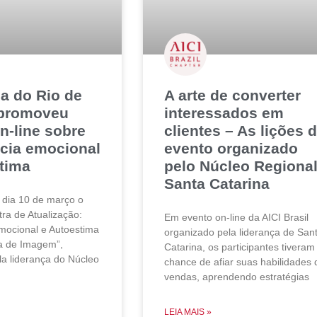
a do Rio de
A arte de converter
 promoveu
interessados em
n-line sobre
clientes – As lições 
ncia emocional
evento organizado
tima
pelo Núcleo Regiona
Santa Catarina
 dia 10 de março o
tra de Atualização:
Em evento on-line da AICI Brasil
Emocional e Autoestima
organizado pela liderança de San
ia de Imagem”,
Catarina, os participantes tiveram
a liderança do Núcleo
chance de afiar suas habilidades 
vendas, aprendendo estratégias
LEIA MAIS »