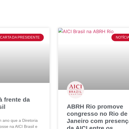
CARTA DA PRESIDENTE
NOTÍCI
 frente da
ABRH Rio promove
il
congresso no Rio de
Janeiro com presenç
 ano que a Diretoria
osse na AICI Brasil e
da AICI entre os