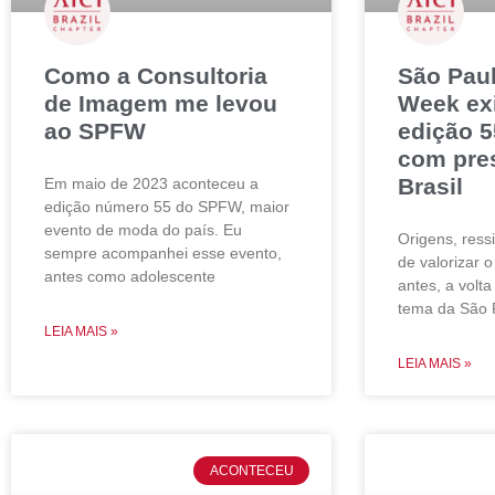
Como a Consultoria
São Pau
de Imagem me levou
Week ex
ao SPFW
edição 5
com pre
Brasil
Em maio de 2023 aconteceu a
edição número 55 do SPFW, maior
evento de moda do país. Eu
Origens, ressi
sempre acompanhei esse evento,
de valorizar o
antes como adolescente
antes, a volta
tema da São 
LEIA MAIS »
LEIA MAIS »
ACONTECEU