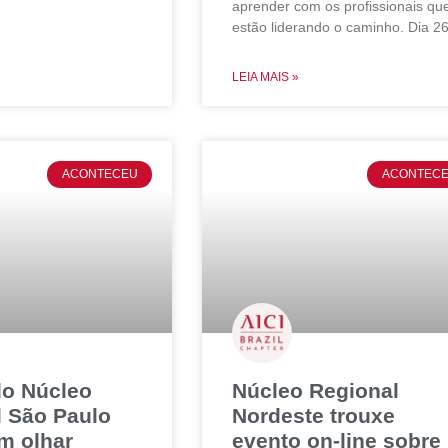
aprender com os profissionais qu
estão liderando o caminho. Dia 2
LEIA MAIS »
ACONTECEU
ACONTEC
do Núcleo
Núcleo Regional
l São Paulo
Nordeste trouxe
m olhar
evento on-line sobre