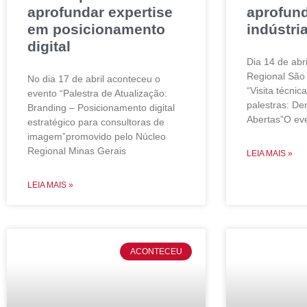
aprofundar expertise
aprofun
em posicionamento
indústri
digital
Dia 14 de abri
Regional São 
No dia 17 de abril aconteceu o
“Visita técni
evento “Palestra de Atualização:
palestras: De
Branding – Posicionamento digital
Abertas”O ev
estratégico para consultoras de
imagem”promovido pelo Núcleo
Regional Minas Gerais
LEIA MAIS »
LEIA MAIS »
ACONTECEU