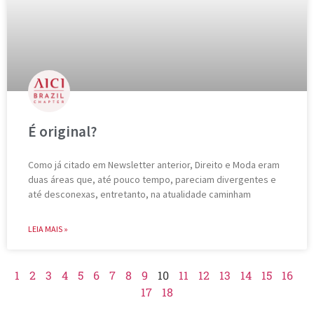
É original?
Como já citado em Newsletter anterior, Direito e Moda eram
duas áreas que, até pouco tempo, pareciam divergentes e
até desconexas, entretanto, na atualidade caminham
LEIA MAIS »
1
2
3
4
5
6
7
8
9
10
11
12
13
14
15
16
17
18